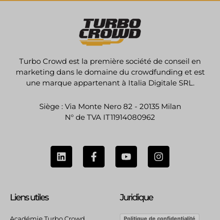
Turbo Crowd est la première société de conseil en
marketing dans le domaine du crowdfunding et est
une marque appartenant à Italia Digitale SRL.
Siège : Via Monte Nero 82 - 20135 Milan
N° de TVA IT11914080962
L
F
Y
I
i
a
o
n
n
c
u
s
k
e
t
t
e
b
u
a
Liens utiles
Juridique
d
o
b
g
i
o
e
r
n
k
a
Académie Turbo Crowd
Politique de confidentialité