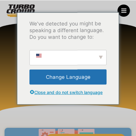
Skip
to
content
We've detected you might be
speaking a different language.
Do you want to change to:
INTELLIGENCE
ARTIFICIELLE
Change Language
RETOUR À TOUS LES THÈMES
Close and do not switch language