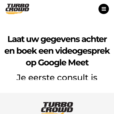
Ga
naar
de
inhoud
Laat uw gegevens achter
en boek een videogesprek
op Google Meet
Je eerste consult is
helemaal gratis!