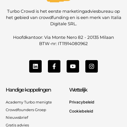
Turbo Crowd is het eerste marketingadviesbureau op
het gebied van crowdfunding en is een merk van Italia
Digitale SRL.
Hoofdkantoor: Via Monte Nero 82 - 20135 Milaan
BTW-nr: IT11914080962
L
F
Y
I
i
a
o
n
n
c
u
s
k
e
t
t
e
b
u
a
Handige koppelingen
Wettelijk
d
o
b
g
i
o
e
r
n
k
a
Academy Turbo menigte
Privacybeleid
-
m
Crowdfounders Groep
Cookiebeleid
f
Nieuwsbrief
Gratis advies