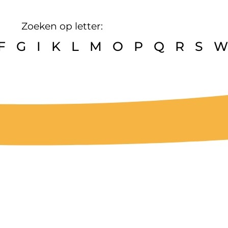
Zoeken op letter:
F
G
I
K
L
M
O
P
Q
R
S
W