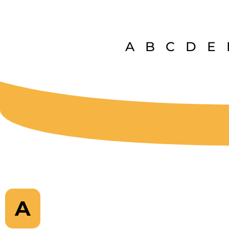
A
B
C
D
E
A