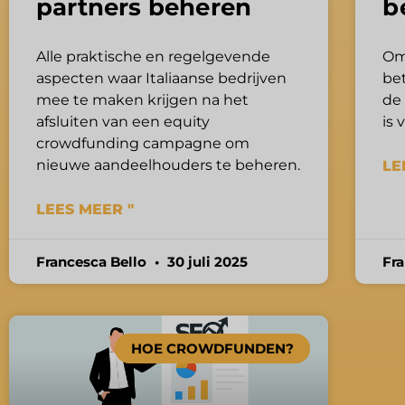
partners beheren
b
Alle praktische en regelgevende
Om
aspecten waar Italiaanse bedrijven
be
mee te maken krijgen na het
de
afsluiten van een equity
is 
crowdfunding campagne om
nieuwe aandeelhouders te beheren.
LE
LEES MEER "
Francesca Bello
30 juli 2025
Fr
HOE CROWDFUNDEN?