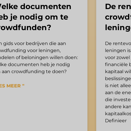
elke documenten
De ren
eb je nodig om te
crowd
rowdfunden?
lenin
 gids voor bedrijven die aan
De rentevo
owdfunding voor leningen,
leningen i
ndelen of beloningen willen doen:
voor zowel 
lke documenten heb je nodig
financiële 
 aan crowdfunding te doen?
kapitaal wi
beslissinge
is niet all
ES MEER "
aan de ene
die investe
andere kant
kapitaalkos
Definieer