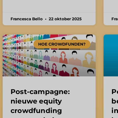
Francesca Bello
22 oktober 2025
Fr
HOE CROWDFUNDEN?
Post-campagne:
P
nieuwe equity
b
crowdfunding
i