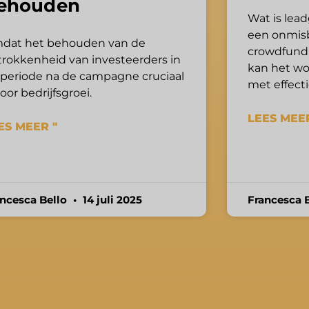
ehouden
Wat is lead
een onmisb
dat het behouden van de
crowdfund
trokkenheid van investeerders in
kan het w
 periode na de campagne cruciaal
met effect
voor bedrijfsgroei.
LEES MEER
ES MEER "
ancesca Bello
14 juli 2025
Francesca 