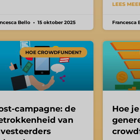
LEES MEER
ancesca Bello
15 oktober 2025
Francesca 
HOE CROWDFUNDEN?
ost-campagne: de
Hoe je
etrokkenheid van
genere
nvesteerders
crowd