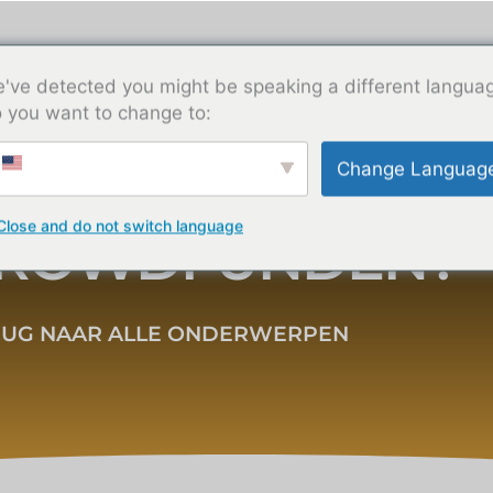
Diensten
Bronnen
Over ons
Neem contact
've detected you might be speaking a different langua
 you want to change to:
Change Languag
Close and do not switch language
CROWDFUNDEN?
RUG NAAR ALLE ONDERWERPEN