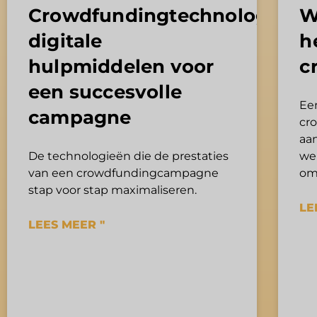
Crowdfundingtechnologieën:
W
digitale
h
hulpmiddelen voor
c
een succesvolle
Een
campagne
cr
aa
De technologieën die de prestaties
we
van een crowdfundingcampagne
om
stap voor stap maximaliseren.
LE
LEES MEER "