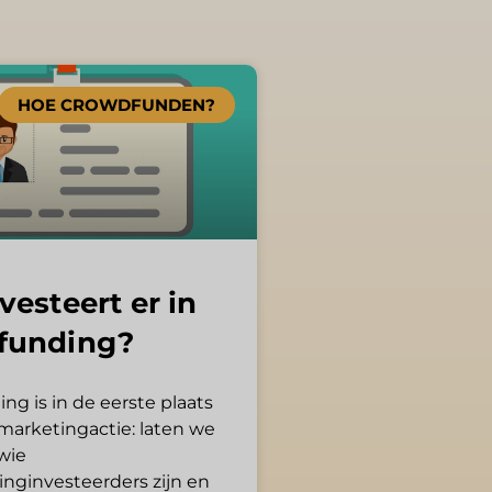
HOE CROWDFUNDEN?
vesteert er in
funding?
g is in de eerste plaats
emarketingactie: laten we
wie
nginvesteerders zijn en