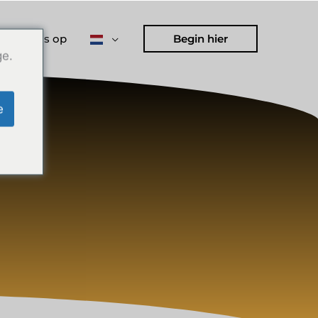
 met ons op
Begin hier
ge.
e