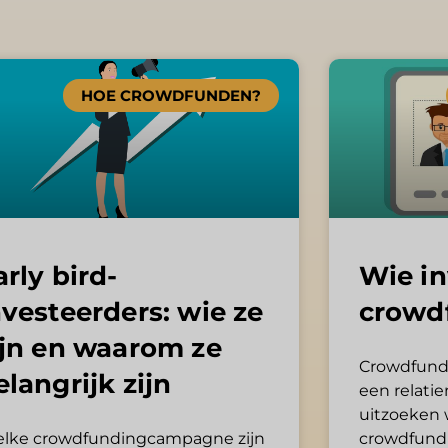
Page
Page
Page
Page
Page
HOE CROWDFUNDEN?
arly bird-
Wie in
nvesteerders: wie ze
crowd
ijn en waarom ze
Crowdfundin
elangrijk zijn
een relati
uitzoeken 
 elke crowdfundingcampagne zijn
crowdfundi