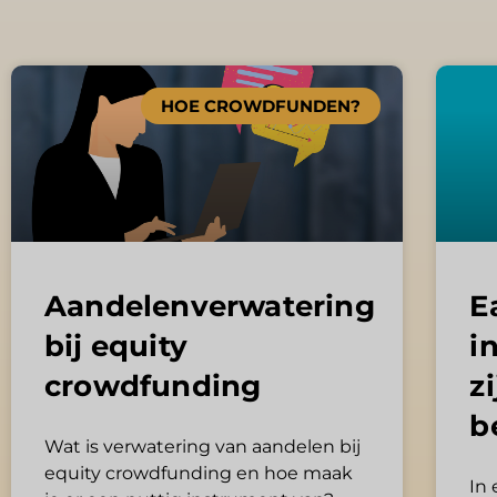
HOE CROWDFUNDEN?
Aandelenverwatering
E
bij equity
i
crowdfunding
z
b
Wat is verwatering van aandelen bij
equity crowdfunding en hoe maak
In