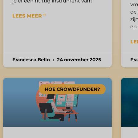
je er een nuttig instrument van?
vr
de
LEES MEER "
zij
en 
LE
Francesca Bello
24 november 2025
Fr
HOE CROWDFUNDEN?