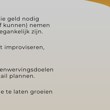
ie geld nodig
/of kunnen) nemen
gankelijk zijn.
t improviseren,
dsenwervingsdoelen
tail plannen.
e te laten groeien