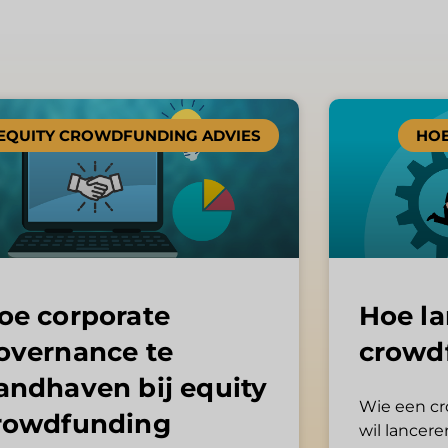
EQUITY CROWDFUNDING ADVIES
HOE
oe corporate
Hoe la
overnance te
crowd
andhaven bij equity
Wie een c
rowdfunding
wil lancere