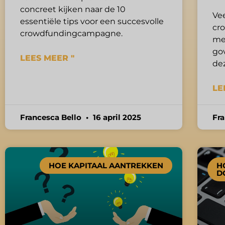
concreet kijken naar de 10
Ve
essentiële tips voor een succesvolle
cro
crowdfundingcampagne.
me
gov
LEES MEER "
de
LE
Francesca Bello
16 april 2025
Fr
HOE KAPITAAL AANTREKKEN
H
D