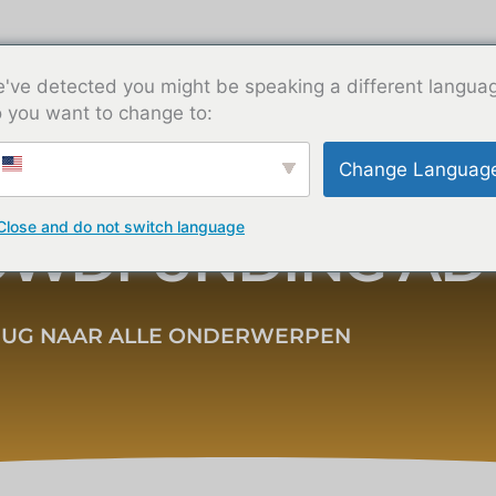
Diensten
Bronnen
Over ons
Neem contact
've detected you might be speaking a different langua
 you want to change to:
Change Languag
Close and do not switch language
OWDFUNDING AD
RUG NAAR ALLE ONDERWERPEN