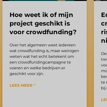
Hoe weet ik of mijn
E
project geschikt is
c
voor crowdfunding?
r
n
Over het algemeen weet iedereen
wat crowdfunding is, maar weinigen
De
weten wat het echt betekent om
tr
een crowdfundingcampagne te
voo
voeren en welke bedrijven er
mo
geschikt voor zijn.
be
te 
LEES MEER "
bij
LE