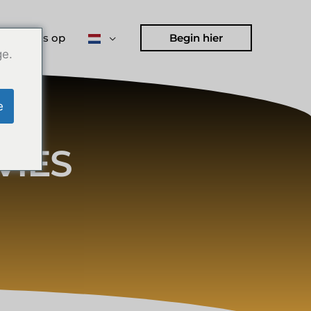
 met ons op
Begin hier
ge.
e
VIES