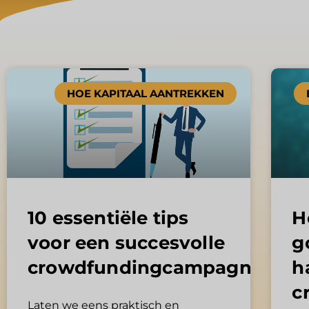
HOE KAPITAAL AANTREKKEN
10 essentiële tips
H
voor een succesvolle
g
crowdfundingcampagne
h
c
Laten we eens praktisch en