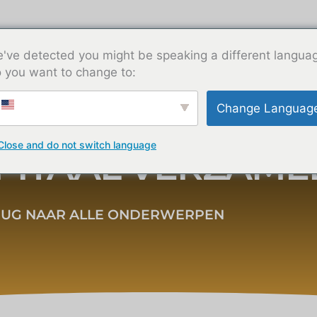
Diensten
Bronnen
Over ons
Neem contact
've detected you might be speaking a different langua
 you want to change to:
Change Languag
Close and do not switch language
PITAAL VERZAME
RUG NAAR ALLE ONDERWERPEN