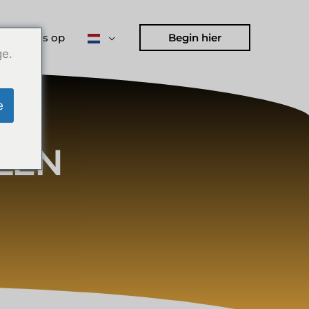
 met ons op
Begin hier
ge.
e
LEN