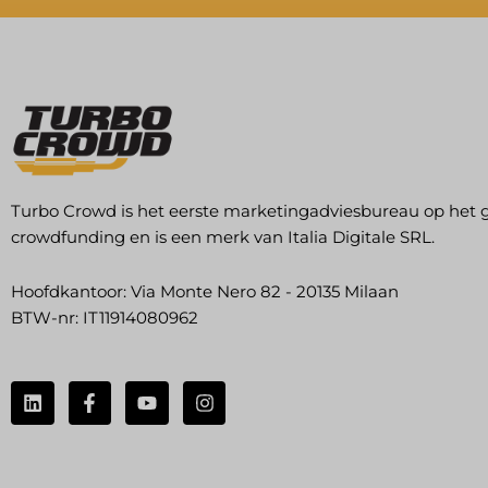
Turbo Crowd is het eerste marketingadviesbureau op het 
crowdfunding en is een merk van Italia Digitale SRL.
Hoofdkantoor: Via Monte Nero 82 - 20135 Milaan
BTW-nr: IT11914080962
L
F
Y
I
i
a
o
n
n
c
u
s
k
e
t
t
e
b
u
a
d
o
b
g