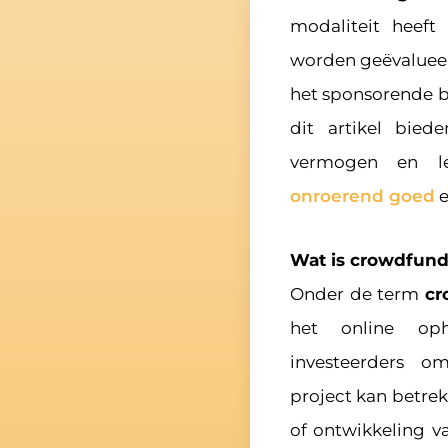
modaliteit heeft
worden geëvalueerd
het sponsorende be
dit artikel bie
vermogen en l
onroerend goed
e
Wat is crowdfund
Onder de term
cr
het online oph
investeerders om
project kan betre
of ontwikkeling v