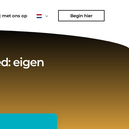
 met ons op
Begin hier
d: eigen