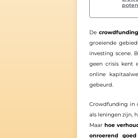
poten
De
crowdfunding
groeiende gebied
investing scene. B
geen crisis kent
online kapitaalw
gebeurd.
Crowdfunding in 
als leningen zijn,
Maar
hoe verhoud
onroerend goe