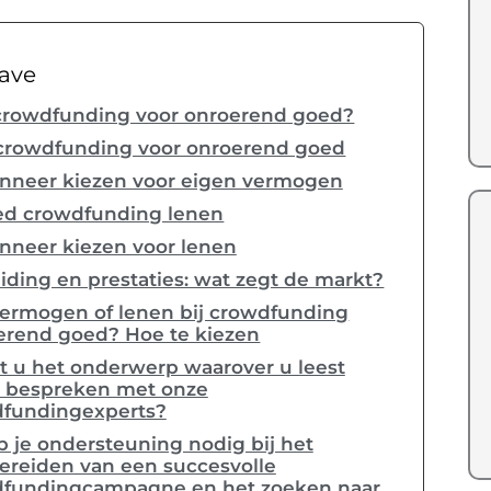
ave
 crowdfunding voor onroerend goed?
 crowdfunding voor onroerend goed
nneer kiezen voor eigen vermogen
ed crowdfunding lenen
nneer kiezen voor lenen
iding en prestaties: wat zegt de markt?
vermogen of lenen bij crowdfunding
erend goed? Hoe te kiezen
t u het onderwerp waarover u leest
t bespreken met onze
fundingexperts?
 je ondersteuning nodig bij het
ereiden van een succesvolle
fundingcampagne en het zoeken naar