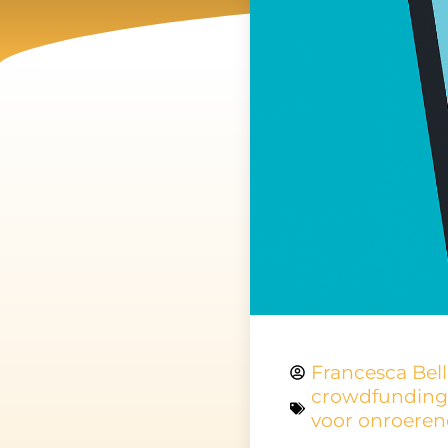
Francesca Bel
crowdfunding
voor onroere