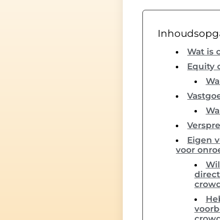
Inhoudsopg
Wat is
Equity
Wa
Vastgo
Wa
Verspre
Eigen 
voor onro
Wil
direc
crowd
Heb
voorb
crowd