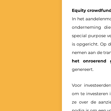
Equity crowdfund
In het aandelenmo
onderneming die
special purpose ve
is opgericht. Op 
nemen aan de tran
het onroerend 
genereert.
Voor investeerde
om te investeren
ze over de aanzie
nodig is om een v