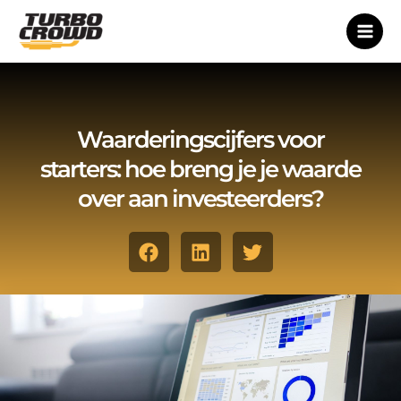
Ga
naar
de
inhoud
Waarderingscijfers voor
starters: hoe breng je je waarde
over aan investeerders?