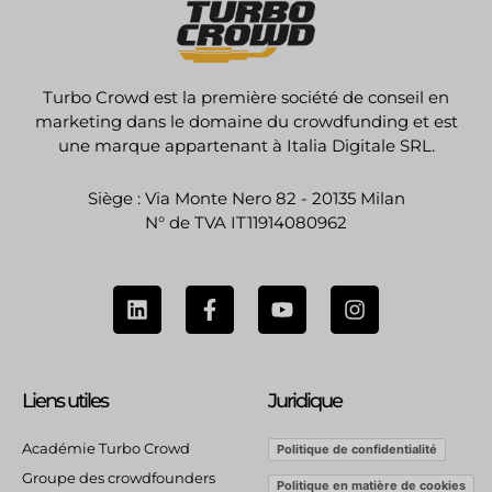
Turbo Crowd est la première société de conseil en
marketing dans le domaine du crowdfunding et est
une marque appartenant à Italia Digitale SRL.
Siège : Via Monte Nero 82 - 20135 Milan
N° de TVA IT11914080962
L
F
Y
I
i
a
o
n
n
c
u
s
k
e
t
t
e
b
u
a
Liens utiles
Juridique
d
o
b
g
i
o
e
r
n
k
a
Académie Turbo Crowd
Politique de confidentialité
-
m
Groupe des crowdfounders
Politique en matière de cookies