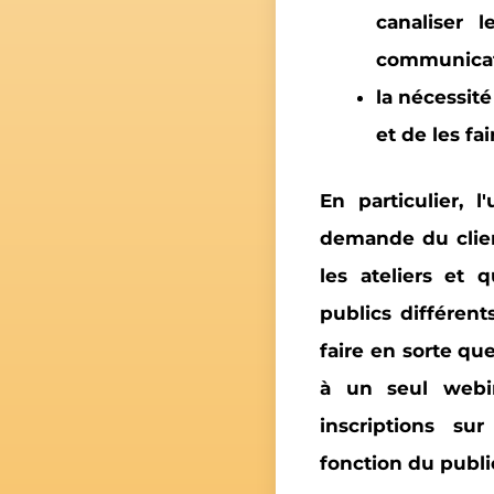
canaliser 
communicat
la nécessité
et de les fa
En particulier, l
demande du client
les ateliers
et qu
publics différent
faire en sorte que
à un seul webin
inscriptions su
fonction du public