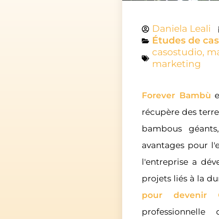
Daniela Leali
Études de cas
casostudio
,
ma
marketing
Forever Bambù
e
récupère des terr
bambous géants
avantages pour l'
l'entreprise a dé
projets liés à la d
pour devenir 
professionnell