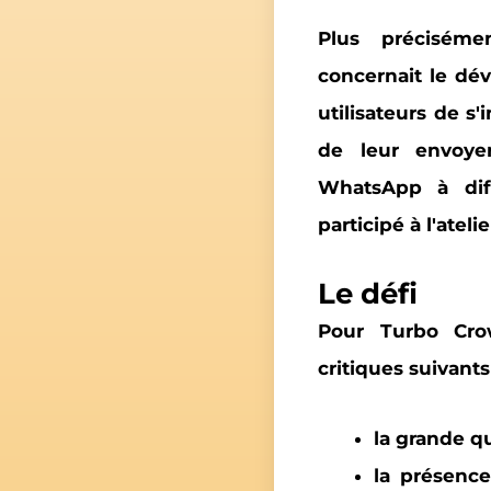
Plus précisém
concernait
le dé
utilisateurs de s'
de leur envoye
WhatsApp à dif
participé à l'ateli
Le défi
Pour Turbo Crow
critiques suivants 
la
grande q
la présenc