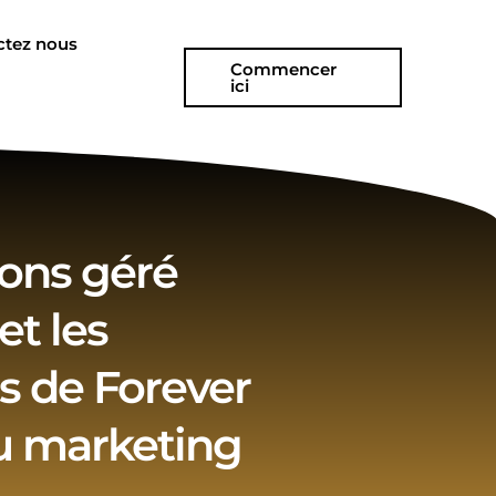
ctez nous
Commencer
ici
ons géré
et les
s de Forever
u marketing