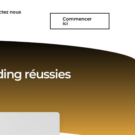
ctez nous
Commencer
ici
ing réussies