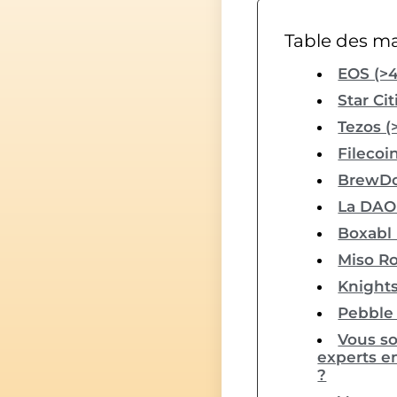
Table des ma
EOS (>4
Star Ci
Tezos (
Filecoi
BrewDo
La DAO 
Boxabl 
Miso Ro
Knights
Pebble
Vous so
experts e
?