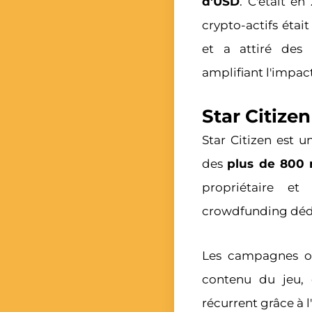
d'USD
. C'était en
crypto-actifs étai
et a attiré des i
amplifiant l'impact
Star Citize
Star Citizen est 
des
plus de 800 
propriétaire e
crowdfunding dédié
Les campagnes on
contenu du jeu,
récurrent grâce à 