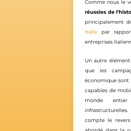
Comme nous le v
réussies de l'his
principalement dû
Italie
par rapport
entreprises italien
Un autre élément 
que les campag
économique sont le
capables de mobil
monde entier
infrastructurelle
compte le revers
abordé dans la r