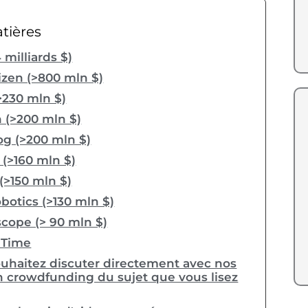
tières
 milliards $)
tizen (>800 mln $)
>230 mln $)
n (>200 mln $)
g (>200 mln $)
(>160 mln $)
(>150 mln $)
botics (>130 mln $)
cope (> 90 mln $)
 Time
uhaitez discuter directement avec nos
n crowdfunding du sujet que vous lisez