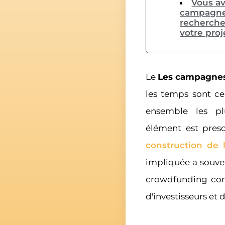
Vous av
campagne 
recherche
votre proj
Le
Les campagnes
les temps sont ce
ensemble les p
élément est presq
construction de
impliquée a souv
crowdfunding cons
d'investisseurs et