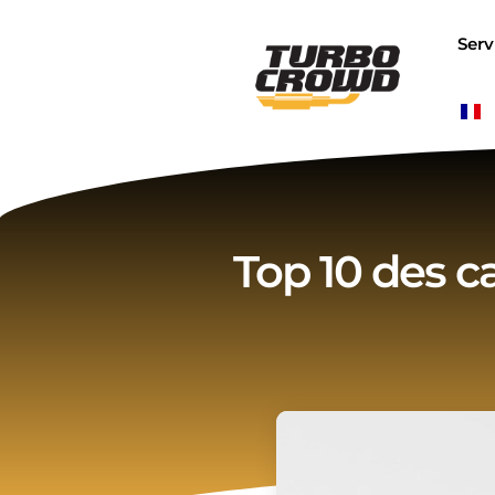
Skip
to
Serv
content
Top 10 des 