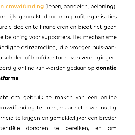
an crowdfunding
(lenen, aandelen, beloning),
elijk gebruikt door non-profitorganisaties
urele doelen te financieren en biedt het geen
ere beloning voor supporters. Het mechanisme
fdadigheidsinzameling, die vroeger huis-aan-
op scholen of hoofdkantoren van verenigingen,
woordig online kan worden gedaan op
donatie
atforms
.
licht om gebruik te maken van een online
rowdfunding te doen, maar het is wel nuttig
heid te krijgen en gemakkelijker een breder
tentiële donoren te bereiken, en om