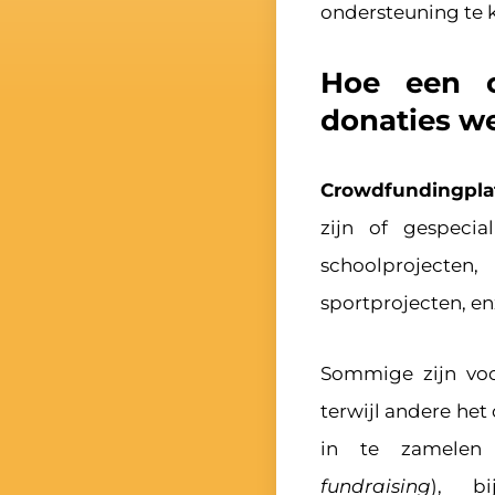
ondersteuning te k
Hoe een c
donaties w
Crowdfundingpla
zijn of gespecial
schoolprojecten
sportprojecten, en
Sommige zijn voo
terwijl andere he
in te zamelen v
fundraising
), b