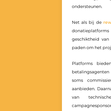
ondersteunen.
Net als bij de
rew
donatieplatform
geschiktheid van 
paden om het proje
Platforms bied
betalingsagenten
soms commissie
aanbieden. Daarn
van technisc
campagnesponsor