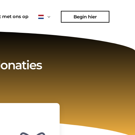
 met ons op
Begin hier
onaties