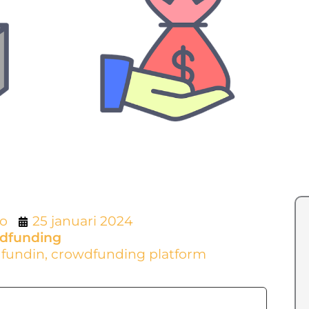
lo
25 januari 2024
dfunding
dfundin
,
crowdfunding platform