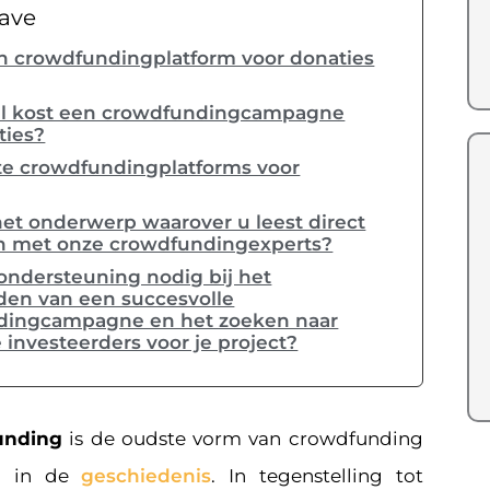
ave
n crowdfundingplatform voor donaties
l kost een crowdfundingcampagne
ties?
te crowdfundingplatforms voor
het onderwerp waarover u leest direct
n met onze crowdfundingexperts?
ondersteuning nodig bij het
den van een succesvolle
dingcampagne en het zoeken naar
 investeerders voor je project?
unding
is de oudste vorm van crowdfunding
ld in de
geschiedenis
. In tegenstelling tot