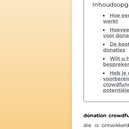
Inhoudsopg
Hoe ee
werkt
Hoevee
voor dona
De bes
donaties
Wilt u 
bespreke
Heb je 
voorberei
crowdfun
potentiële
donation crowdf
die is ontwikke