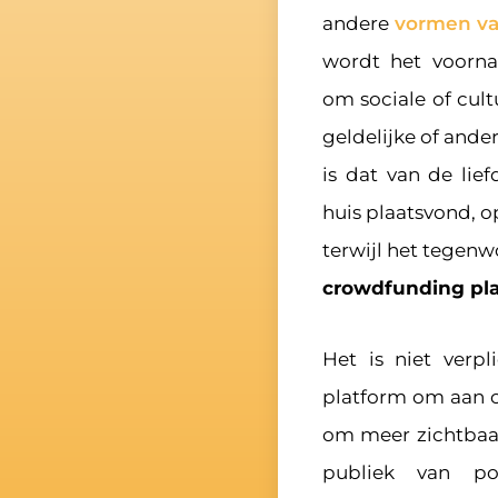
andere
vormen v
wordt het voornam
om sociale of cult
geldelijke of and
is dat van de lie
huis plaatsvond, 
terwijl het tegen
crowdfunding pl
Het is niet verp
platform om aan c
om meer zichtbaar
publiek van po