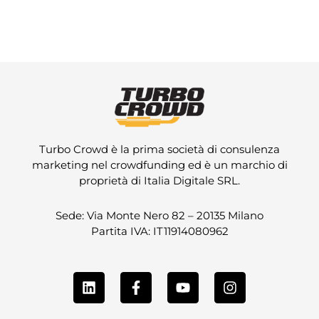
Turbo Crowd è la prima società di consulenza
marketing nel crowdfunding ed è un marchio di
proprietà di Italia Digitale SRL.
Sede: Via Monte Nero 82 – 20135 Milano
Partita IVA: IT11914080962
L
F
Y
I
i
a
o
n
n
c
u
s