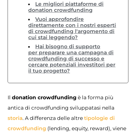
Le migliori piattaforme di
donation crowdfunding
Vuoi approfondire
direttamente con i nostri esperti
di crowdfunding l'argomento di
cui stai leggendo?
Hai bisogno di supporto
per preparare una campagna di
crowdfunding di successo e
cercare potenziali investitori per
il tuo progetto?
Il
donation crowdfunding
è la forma più
antica di crowdfunding sviluppatasi nella
storia
. A differenza delle altre
tipologie di
crowdfunding
(lending, equity, reward), viene