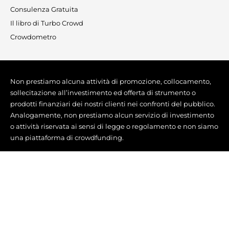
Consulenza Gratuita
Il libro di Turbo Crowd
Crowdometro
Non prestiamo alcuna attività di promozione, collocamento,
sollecitazione all’investimento ed offerta di strumento o
prodotti finanziari dei nostri clienti nei confronti del pubblico.
Analogamente, non prestiamo alcun servizio di investimento
o attività riservata ai sensi di legge o regolamento e non siamo
una piattaforma di crowdfunding.
Italia Digitale S.r.l. e i suoi Clienti sono tra loro del tutto
indipendenti con esclusione di alcun vincolo di direzione e
coordinamento e comunque anche solo di mera associazione
commerciale.