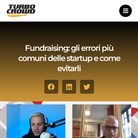
Vai
al
contenuto
Fundraising: gli errori più
comuni delle startup e come
evitarli