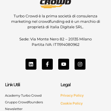
Turbo Crowd è la prima società di consulenza
marketing nel crowdfunding ed è un marchio di
proprietà di Italia Digitale SRL.
Sede: Via Monte Nero 82 – 20135 Milano
Partita IVA: IT11914080962
L
F
Y
I
i
a
o
n
n
c
u
s
k
e
t
t
e
b
u
a
Link Utili
Legal
d
o
b
g
i
o
e
r
n
k
a
Academy Turbo Crowd
Privacy Policy
-
m
Gruppo Crowdfounders
Cookie Policy
f
Newsletter