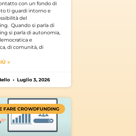
contatto con un fondo di
o ti guardi intorno e
ssibilità del
ng. Quando si parla di
ng si parla di autonomia,
 democratica e
ca, di comunità, di
IÙ »
Bello
Luglio 3, 2026
E FARE CROWDFUNDING