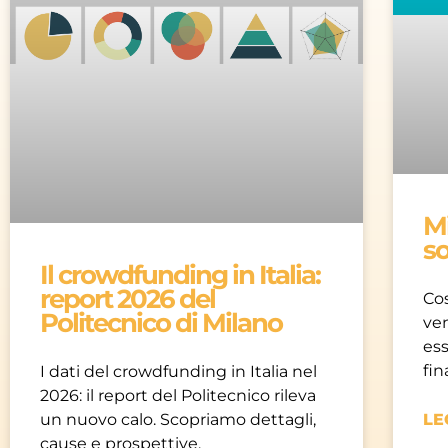
M
s
Il crowdfunding in Italia:
report 2026 del
Co
Politecnico di Milano
ve
ess
fi
I dati del crowdfunding in Italia nel
2026: il report del Politecnico rileva
un nuovo calo. Scopriamo dettagli,
LE
cause e prospettive.