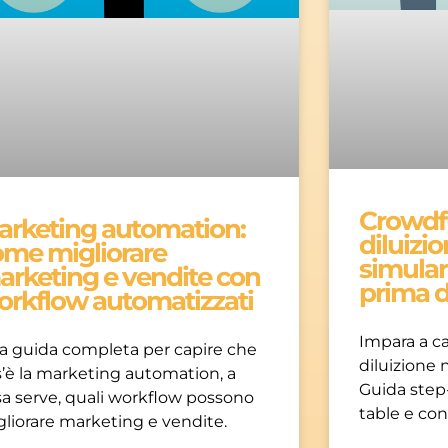
Crowdf
arketing automation:
diluizi
ome migliorare
simular
arketing e vendite con
prima d
orkflow automatizzati
Impara a ca
a guida completa per capire che
diluizione 
’è la marketing automation, a
Guida step
a serve, quali workflow possono
table e con
liorare marketing e vendite.