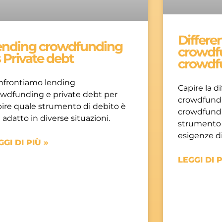
Differe
ending crowdfunding
crowdf
 Private debt
crowdf
nfrontiamo lending
Capire la d
owdfunding e private debt per
crowdfundi
ire quale strumento di debito è
crowdfundi
 adatto in diverse situazioni.
strumento p
esigenze di
GGI DI PIÙ »
LEGGI DI P