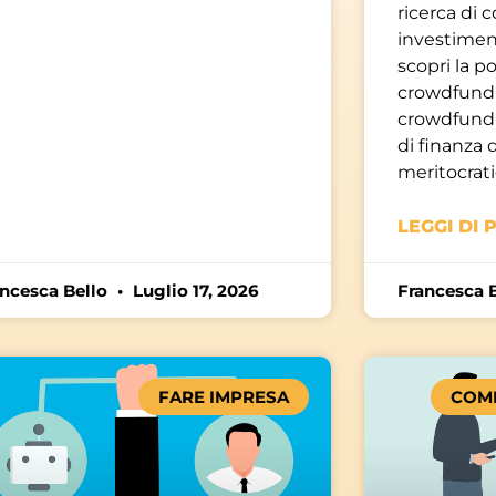
ricerca di 
investiment
scopri la po
crowdfundi
crowdfundi
di finanza
meritocrati
LEGGI DI P
ancesca Bello
Luglio 17, 2026
Francesca 
FARE IMPRESA
COM