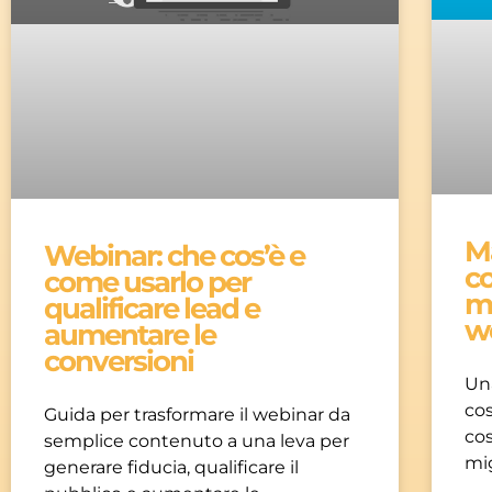
M
Webinar: che cos’è e
c
come usarlo per
m
qualificare lead e
w
aumentare le
conversioni
Un
cos
Guida per trasformare il webinar da
cos
semplice contenuto a una leva per
mig
generare fiducia, qualificare il