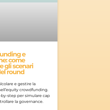
unding e
one: come
e gli scenari
el round
lcolare e gestire la
nell’equity crowdfunding.
-by-step per simulare cap
trollare la governance.