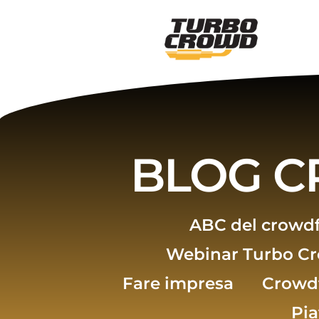
Vai
al
contenuto
BLOG 
ABC del crowd
Webinar Turbo C
Fare impresa
Crowd
Pi