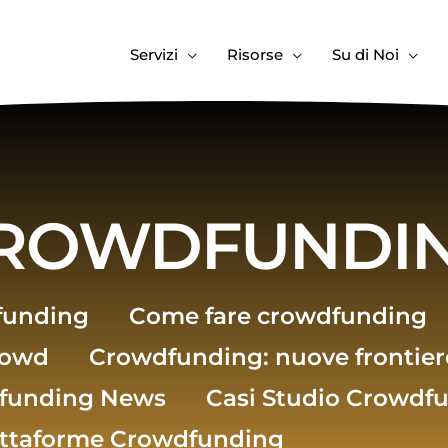
Servizi
Risorse
Su di Noi
CROWDFUNDI
funding
Come fare crowdfunding
rowd
Crowdfunding: nuove frontier
funding News
Casi Studio Crowdf
attaforme Crowdfunding