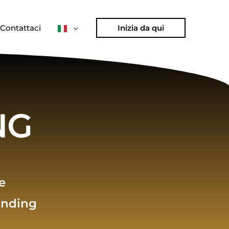
Contattaci
Inizia da qui
NG
e
unding