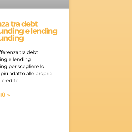
nza tra debt
unding e lending
unding
ifferenza tra debt
ng e lending
ng per scegliere lo
iù adatto alle proprie
 credito.
IÙ »