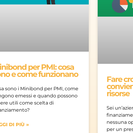
inibond per PMI: cosa
ono e come funzionano
Fare c
convien
sa sono i Minibond per PMI, come
risorse
ngono emessi e quando possono
ere utili come scelta di
Sei un’azien
nanziamento?
finanziamen
nessuna opp
GGI DI PIÙ »
per un pres