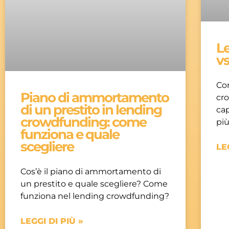
L
vs
Co
Piano di ammortamento
cr
di un prestito in lending
cap
crowdfunding: come
più
funziona e quale
scegliere
LE
Cos’è il piano di ammortamento di
un prestito e quale scegliere? Come
funziona nel lending crowdfunding?
LEGGI DI PIÙ »