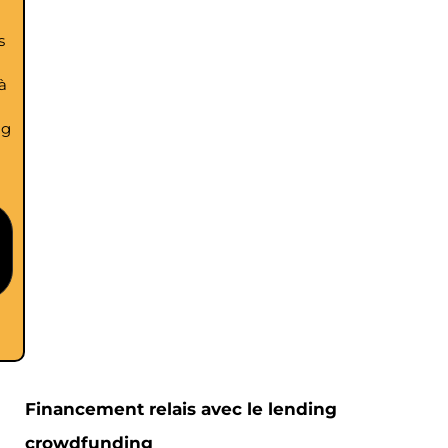
s
à
ng
Financement relais avec le lending
crowdfunding