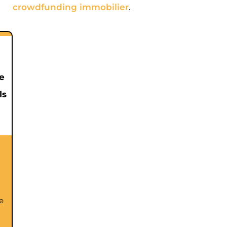
crowdfunding immobilier
.
e
ls
e