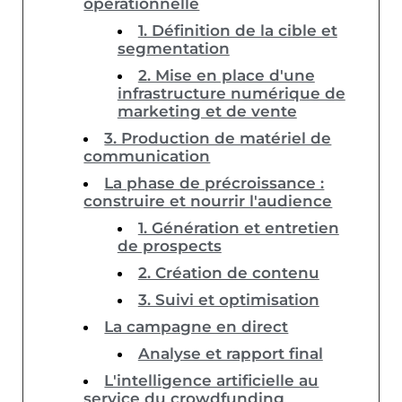
opérationnelle
1. Définition de la cible et
segmentation
2. Mise en place d'une
infrastructure numérique de
marketing et de vente
3. Production de matériel de
communication
La phase de précroissance :
construire et nourrir l'audience
1. Génération et entretien
de prospects
2. Création de contenu
3. Suivi et optimisation
La campagne en direct
Analyse et rapport final
L'intelligence artificielle au
service du crowdfunding