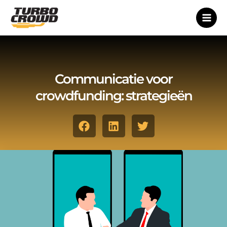
Ga
naar
de
inhoud
Communicatie voor
crowdfunding: strategieën