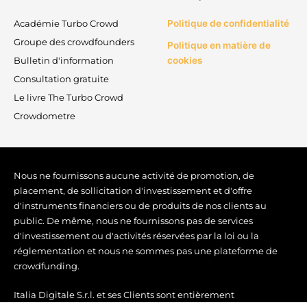
i
o
e
r
n
k
a
Académie Turbo Crowd
Politique de confidentialité
-
m
Groupe des crowdfounders
Politique en matière de
f
Bulletin d'information
cookies
Consultation gratuite
Le livre The Turbo Crowd
Crowdometre
Nous ne fournissons aucune activité de promotion, de
placement, de sollicitation d'investissement et d'offre
d'instruments financiers ou de produits de nos clients au
public. De même, nous ne fournissons pas de services
d'investissement ou d'activités réservées par la loi ou la
réglementation et nous ne sommes pas une plateforme de
crowdfunding.
Italia Digitale S.r.l. et ses Clients sont entièrement