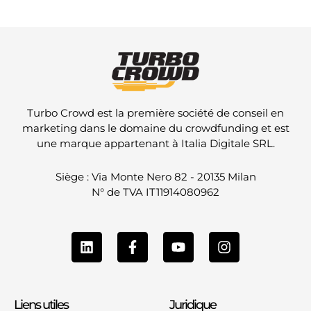
Turbo Crowd est la première société de conseil en
marketing dans le domaine du crowdfunding et est
une marque appartenant à Italia Digitale SRL.
Siège : Via Monte Nero 82 - 20135 Milan
N° de TVA IT11914080962
L
F
Y
I
i
a
o
n
n
c
u
s
k
e
t
t
e
b
u
a
Liens utiles
Juridique
d
o
b
g