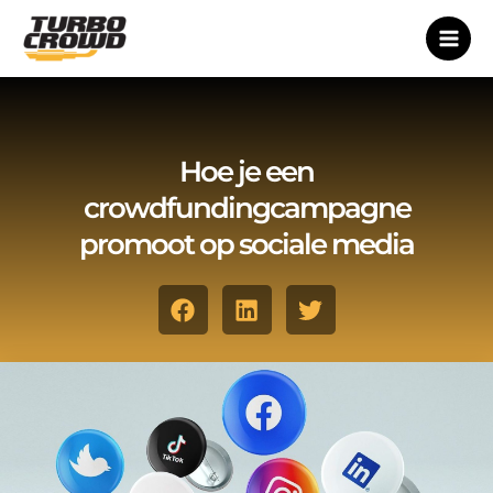
Ga
naar
de
inhoud
Hoe je een
crowdfundingcampagne
promoot op sociale media