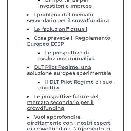
L’importanza per
investitori e imprese
I problemi del mercato
secondario per il crowdfunding
Le “soluzioni” attuali
Cosa prevede il Regolamento
Europeo ECSP
Le prospettive di
evoluzione normativa
DLT Pilot Regime: una
soluzione europea sperimentale
Il DLT Pilot Regime e i suoi
obiettivi
Le prospettive future del
mercato secondario per il
crowdfunding
Vuoi approfondire
direttamente con i nostri esperti
di crowdfunding l'argomento di