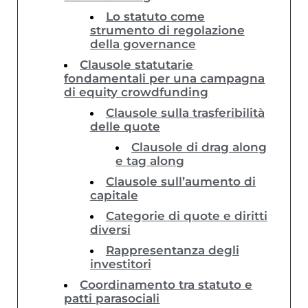
Lo statuto come
strumento di regolazione
della governance
Clausole statutarie
fondamentali per una campagna
di equity crowdfunding
Clausole sulla trasferibilità
delle quote
Clausole di drag along
e tag along
Clausole sull’aumento di
capitale
Categorie di quote e diritti
diversi
Rappresentanza degli
investitori
Coordinamento tra statuto e
patti parasociali