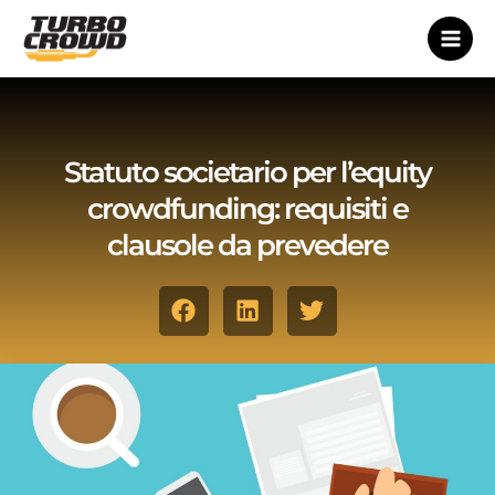
Vai
al
contenuto
Statuto societario per l’equity
crowdfunding: requisiti e
clausole da prevedere