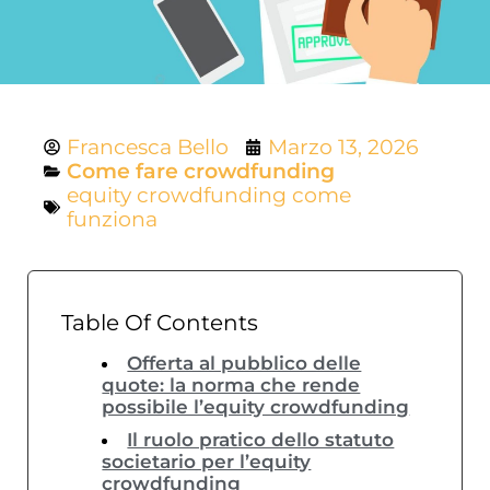
Francesca Bello
Marzo 13, 2026
Come fare crowdfunding
equity crowdfunding come
funziona
Table Of Contents
Offerta al pubblico delle
quote: la norma che rende
possibile l’equity crowdfunding
Il ruolo pratico dello statuto
societario per l’equity
crowdfunding