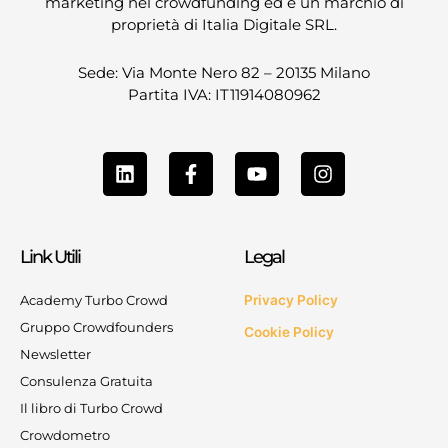
marketing nel crowdfunding ed è un marchio di
proprietà di Italia Digitale SRL.
Sede: Via Monte Nero 82 – 20135 Milano
Partita IVA: IT11914080962
L
F
Y
I
i
a
o
n
n
c
u
s
k
e
t
t
e
b
u
a
Link Utili
Legal
d
o
b
g
i
o
e
r
n
k
a
Academy Turbo Crowd
Privacy Policy
-
m
Gruppo Crowdfounders
Cookie Policy
f
Newsletter
Consulenza Gratuita
Il libro di Turbo Crowd
Crowdometro