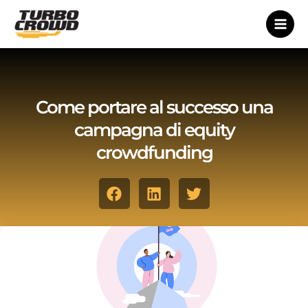
Vai
al
contenuto
Come portare al successo una
campagna di equity
crowdfunding